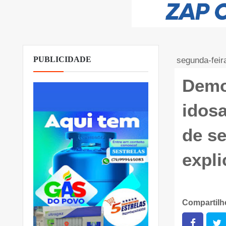
PUBLICIDADE
segunda-feir
Demo
idos
de s
expl
Compartil