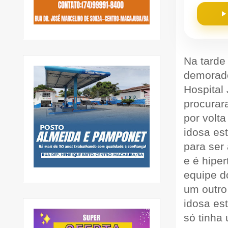
Na tarde 
demorado
Hospital
procurar
por volta
idosa es
para ser
e é hipe
equipe d
um outro
idosa es
só tinha