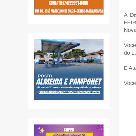
A Di
FEIR
Nova
Você
do Le
E At
Você