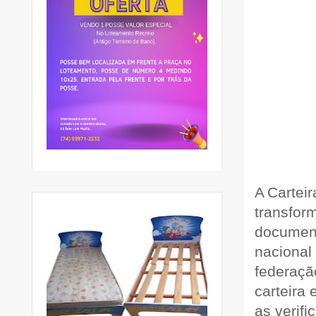
A Carteir
transfor
document
nacional
federaçã
carteira 
as verif