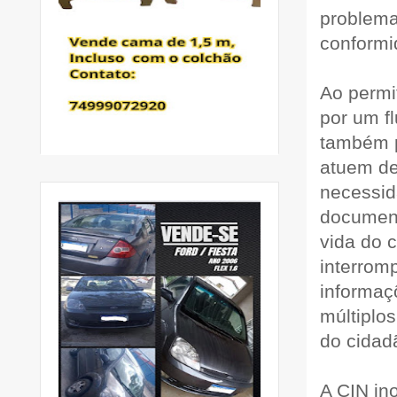
problema
conformi
Ao permi
por um f
também p
atuem de
necessid
document
vida do 
interrom
informaç
múltiplo
do cidad
A CIN in