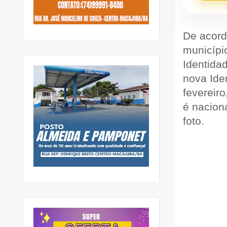
De acord
municípi
Identida
nova Ide
fevereir
é naciona
foto.