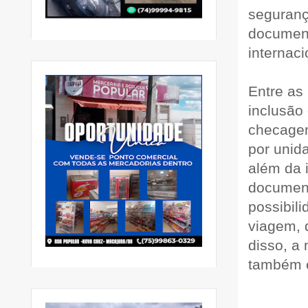
seguranç
documen
internaci
Entre as
inclusão
checagem
por unid
além da 
documen
possibil
viagem, 
disso, a
também é