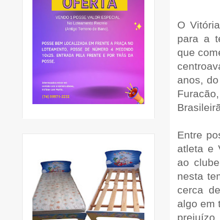
O Vitóri
para a 
que come
centroa
anos, do
Furacão
Brasileir
Entre po
atleta e 
ao clube
nesta te
cerca de
algo em t
prejuízo