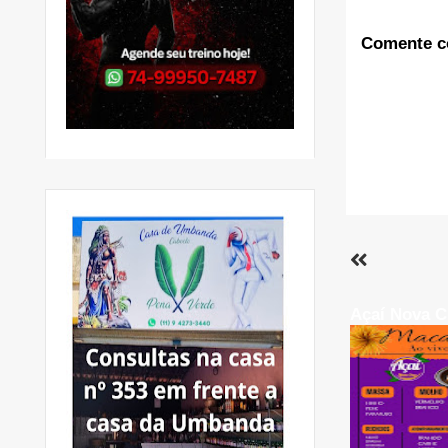
Comente c
Açaí Nova C