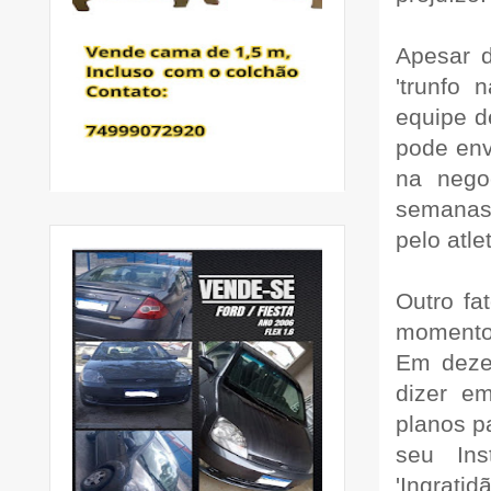
Apesar d
'trunfo 
equipe d
pode env
na nego
semanas,
pelo atle
Outro fa
momento
Em dezem
dizer e
planos p
seu In
'Ingratid