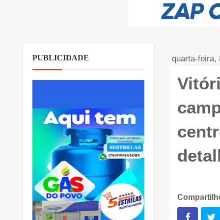
PUBLICIDADE
quarta-feira,
Vitór
camp
centr
deta
Compartil