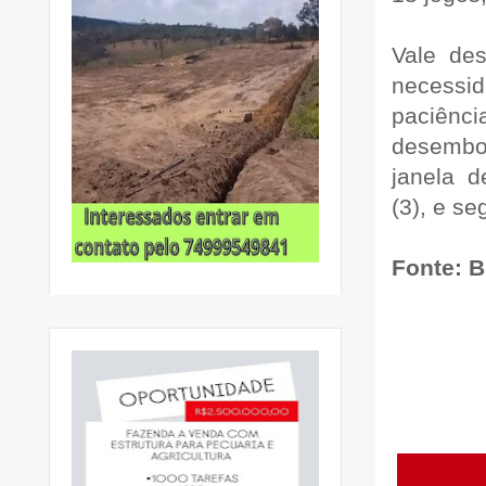
Vale des
necessi
paciênci
desembo
janela d
(3), e se
Fonte: 