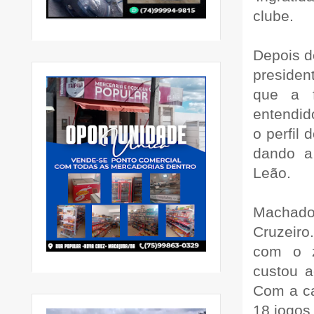
clube.
Depois d
presiden
que a f
entendid
o perfil 
dando a
Leão.
Machado
Cruzeiro
com o z
custou a
Com a ca
18 jogos