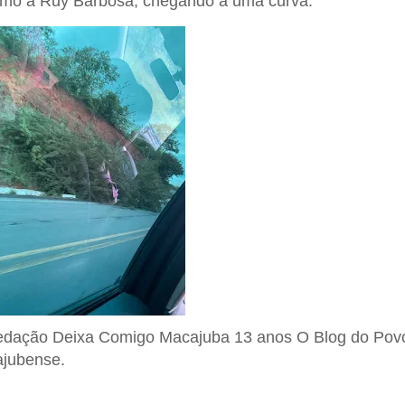
imo a Ruy Barbosa, chegando a uma curva.
edação Deixa Comigo Macajuba 13 anos O Blog do Pov
jubense.