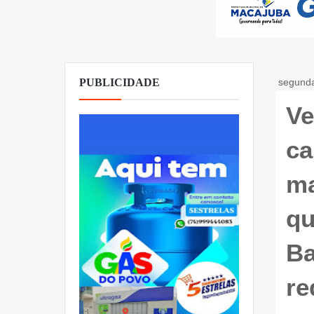
PUBLICIDADE
segunda
Ve
ca
ma
qu
Ba
re