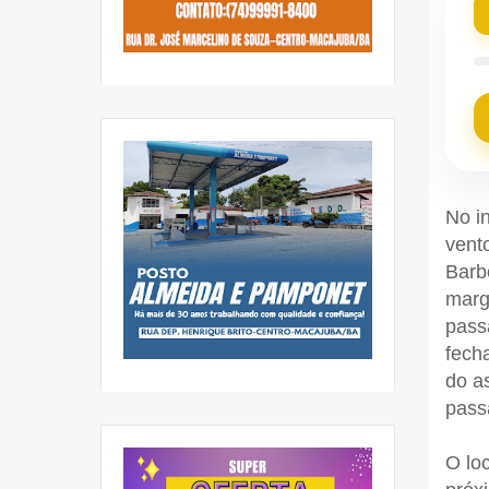
No i
vent
Barb
marg
pass
fech
do a
pass
O lo