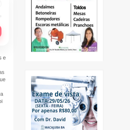
s e
as
que
ra
oi