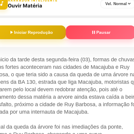
NARRADOR INTELIGENTE
Ouvir Matéria
Iniciar Reprodução
Pausar
nicio da tarde desta segunda-feira (03), formas de chuva
os fortes aconteceram nas cidades de Macajuba e Ruy
osa, o que teria sido a causa da queda de uma árvore n
ens da BA 130, estrada que liga Macajuba, motoristas 
arem pelo local devem redobrar atenção, pois até o
amento dessa matéria a arvore ainda estava caída a bei
sfalto, próximo a cidade de Ruy Barbosa, a informação f
ada por uma internauta de Macajuba.
cal da queda da árvore foi nas imediações da ponte,