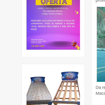
próx
Da r
Maca