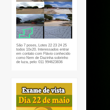
São 7 poses, Lotes 22 23 24 25
todos 10x20. Interessados entrar
em contato com Flávio conhecido
como Nem de Dazinha sobrinho
de luza, pelo: 011 994623836