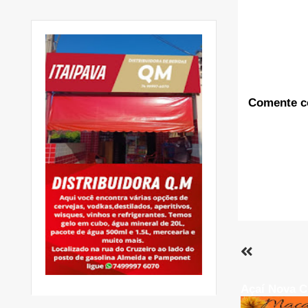
Comente c
Açaí Nova C