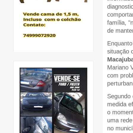
diagnosti
comportam
família, 
de manter
Enquanto 
situação c
Macajub
Mariano 
com probl
perturba
Segundo 
medida ef
o moment
uma rede 
no municí